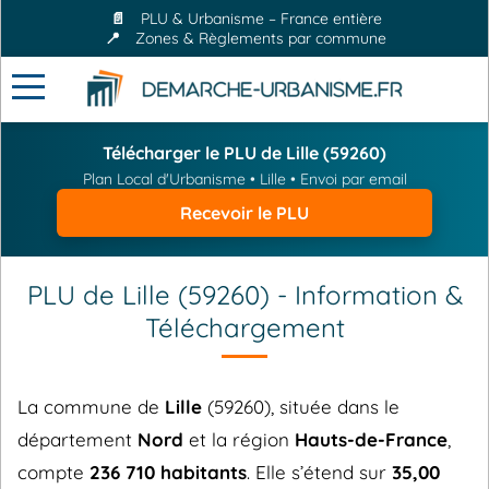
📄
PLU & Urbanisme – France entière
📍
Zones & Règlements par commune
Télécharger le PLU de Lille (59260)
Plan Local d'Urbanisme • Lille • Envoi par email
Recevoir le PLU
PLU de Lille (59260) - Information &
Téléchargement
La commune de
Lille
(59260), située dans le
département
Nord
et la région
Hauts-de-France
,
compte
236 710 habitants
. Elle s’étend sur
35,00