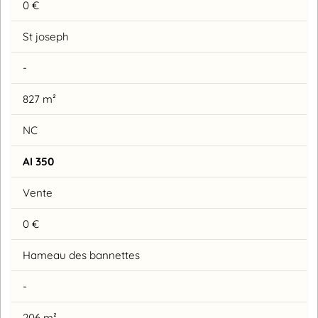
0 €
St joseph
-
827 m²
NC
AI 350
Vente
0 €
Hameau des bannettes
-
206 m²