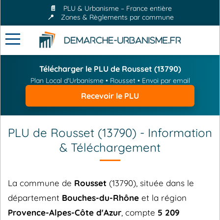
📄
PLU & Urbanisme – France entière
📍
Zones & Règlements par commune
Télécharger le PLU de Rousset (13790)
Plan Local d'Urbanisme • Rousset • Envoi par email
Recevoir le PLU
PLU de Rousset (13790) - Information
& Téléchargement
La commune de
Rousset
(13790), située dans le
département
Bouches-du-Rhône
et la région
Provence-Alpes-Côte d'Azur
, compte
5 209