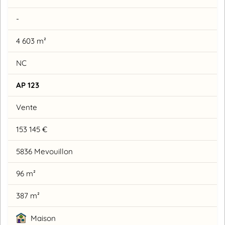
-
4 603 m²
NC
AP 123
Vente
153 145 €
5836 Mevouillon
96 m²
387 m²
Maison