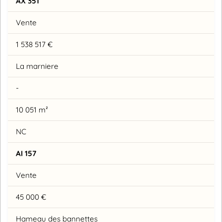
AX 351
Vente
1 538 517 €
La marniere
-
10 051 m²
NC
AI 157
Vente
45 000 €
Hameau des bannettes