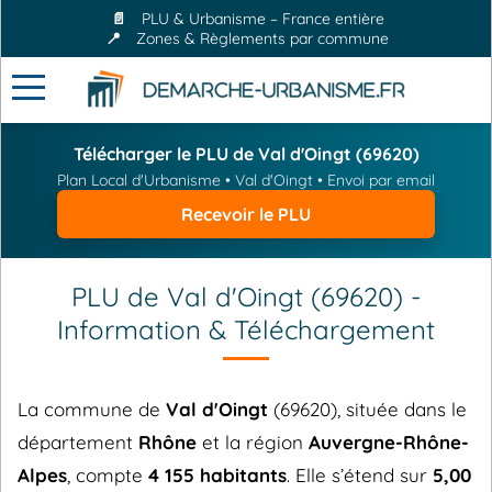
📄
PLU & Urbanisme – France entière
📍
Zones & Règlements par commune
Télécharger le PLU de Val d'Oingt (69620)
Plan Local d'Urbanisme • Val d'Oingt • Envoi par email
Recevoir le PLU
PLU de Val d'Oingt (69620) -
Information & Téléchargement
La commune de
Val d'Oingt
(69620), située dans le
département
Rhône
et la région
Auvergne-Rhône-
Alpes
, compte
4 155 habitants
. Elle s’étend sur
5,00