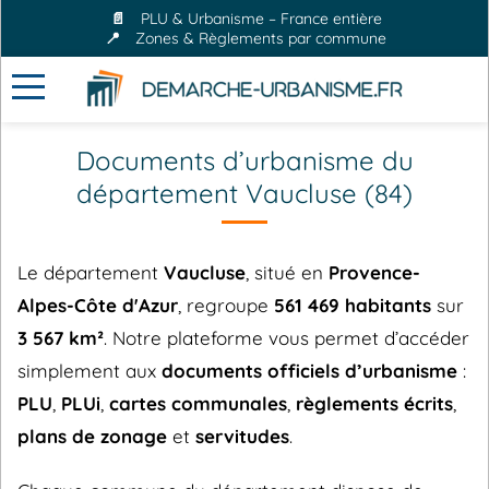
📄
PLU & Urbanisme – France entière
📍
Zones & Règlements par commune
Documents d’urbanisme du
département Vaucluse (84)
Le département
Vaucluse
, situé en
Provence-
Alpes-Côte d'Azur
, regroupe
561 469 habitants
sur
3 567 km²
. Notre plateforme vous permet d’accéder
simplement aux
documents officiels d’urbanisme
:
PLU
,
PLUi
,
cartes communales
,
règlements écrits
,
plans de zonage
et
servitudes
.