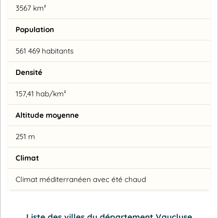
3567 km²
Population
561 469 habitants
Densité
157,41 hab/km²
Altitude moyenne
251 m
Climat
Climat méditerranéen avec été chaud
Liste des villes du département Vaucluse