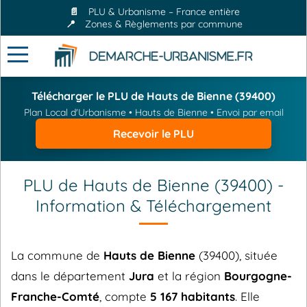
📄
PLU & Urbanisme – France entière
📍
Zones & Règlements par commune
Télécharger le PLU de Hauts de Bienne (39400)
Plan Local d'Urbanisme • Hauts de Bienne • Envoi par email
Recevoir le PLU
PLU de Hauts de Bienne (39400) -
Information & Téléchargement
La commune de
Hauts de Bienne
(39400), située
dans le département
Jura
et la région
Bourgogne-
Franche-Comté
, compte
5 167 habitants
. Elle