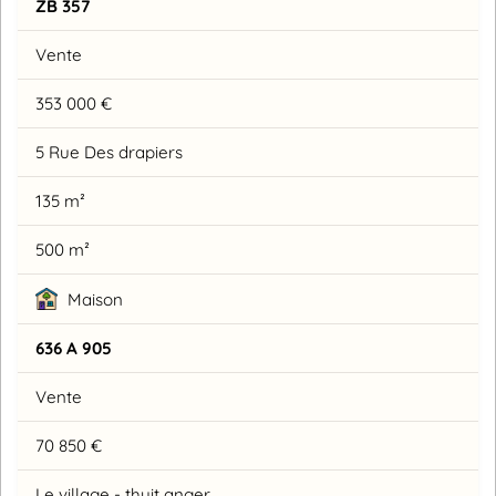
ZB 357
Vente
353 000 €
5 Rue Des drapiers
135 m²
500 m²
Maison
636 A 905
Vente
70 850 €
Le village - thuit anger