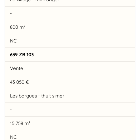
-
800 m²
NC
639 ZB 103
Vente
43 050 €
Les bargues - thuit simer
-
15 758 m²
NC