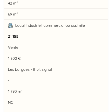
42 m²
69 m²
Local industriel. commercial ou assimilé
ZI 155
Vente
1 800 €
Les bargues - thuit signol
-
1 790 m²
NC