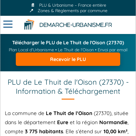
📄
PLU & Urbanisme – France entière
📍
Zones & Règlements par commune
Télécharger le PLU de Le Thuit de l'Oison (27370)
Plan Local d'Urbanisme • Le Thuit de l'Oison • Envoi par email
Recevoir le PLU
PLU de Le Thuit de l'Oison (27370) -
Information & Téléchargement
La commune de
Le Thuit de l'Oison
(27370), située
dans le département
Eure
et la région
Normandie
,
compte
3 775 habitants
. Elle s’étend sur
10,00 km²
,