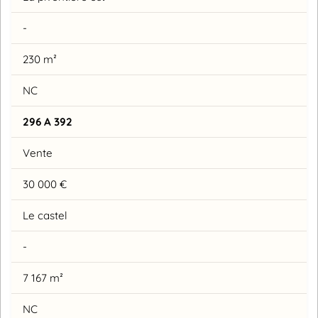
-
230 m²
NC
296 A 392
Vente
30 000 €
Le castel
-
7 167 m²
NC