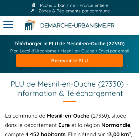
📄
PLU & Urbanisme – France entière
📍
Zones & Règlements par commune
Télécharger le PLU de Mesnil-en-Ouche (27330)
Plan Local d'Urbanisme • Mesnil-en-Ouche • Envoi par email
Recevoir le PLU
PLU de Mesnil-en-Ouche (27330) -
Information & Téléchargement
La commune de
Mesnil-en-Ouche
(27330), située
dans le département
Eure
et la région
Normandie
,
compte
4 452 habitants
. Elle s’étend sur
13,00 km²
,