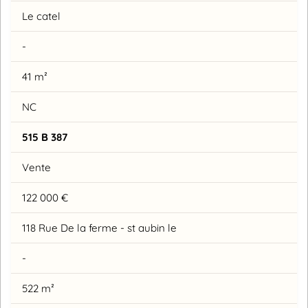
Le catel
-
41 m²
NC
515 B 387
Vente
122 000 €
118 Rue De la ferme - st aubin le
-
522 m²