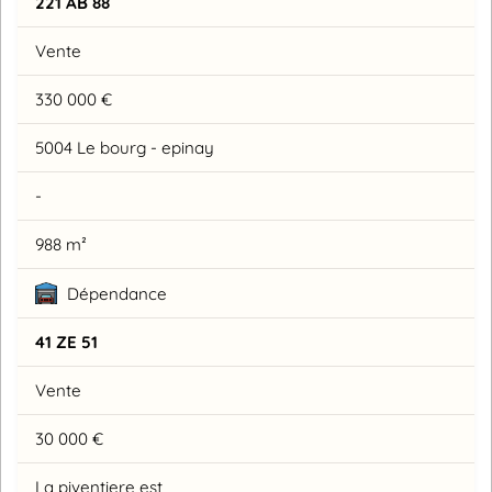
221 AB 88
Vente
330 000 €
5004 Le bourg - epinay
-
988 m²
Dépendance
41 ZE 51
Vente
30 000 €
La piventiere est