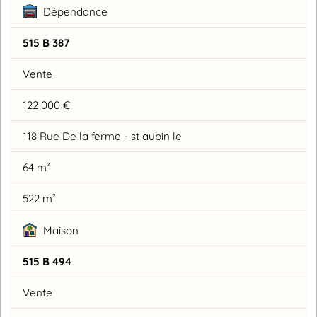
Dépendance
515 B 387
Vente
122 000 €
118 Rue De la ferme - st aubin le
64 m²
522 m²
Maison
515 B 494
Vente