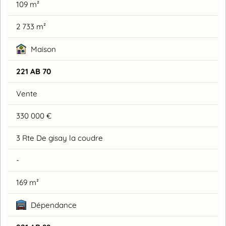
109 m²
2 733 m²
Maison
221 AB 70
Vente
330 000 €
3 Rte De gisay la coudre
-
169 m²
Dépendance