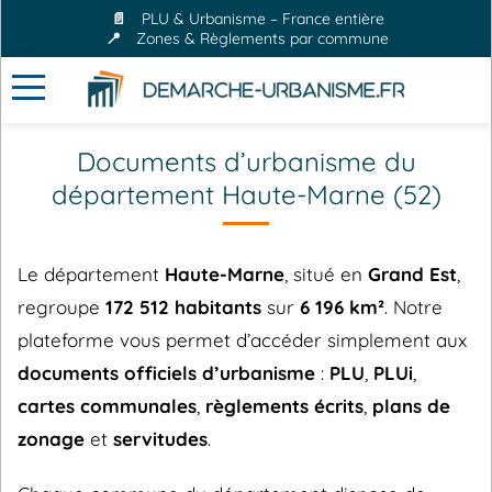
📄
PLU & Urbanisme – France entière
📍
Zones & Règlements par commune
Documents d’urbanisme du
département Haute-Marne (52)
Le département
Haute-Marne
, situé en
Grand Est
,
regroupe
172 512 habitants
sur
6 196 km²
. Notre
plateforme vous permet d’accéder simplement aux
documents officiels d’urbanisme
:
PLU
,
PLUi
,
cartes communales
,
règlements écrits
,
plans de
zonage
et
servitudes
.