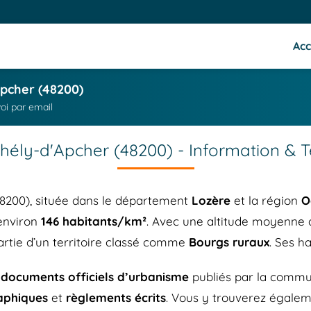
Acc
Apcher (48200)
oi par email
hély-d'Apcher (48200) - Information &
8200), située dans le département
Lozère
et la région
O
’environ
146 habitants/km²
. Avec une altitude moyenne
partie d’un territoire classé comme
Bourgs ruraux
. Ses h
s
documents officiels d’urbanisme
publiés par la commu
aphiques
et
règlements écrits
. Vous y trouverez égalem