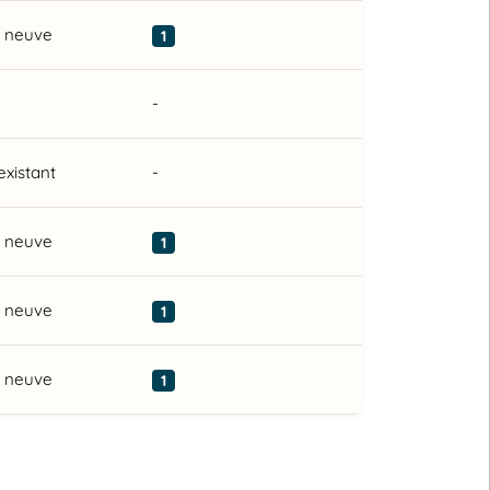
n neuve
1
-
existant
-
n neuve
1
n neuve
1
n neuve
1