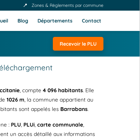
📍
Zones & Règlements par commune
ueil
Blog
Départements
Contact
Recevoir le PLU
 Téléchargement
ccitanie
, compte
4 096 habitants
. Elle
 de
1026 m
, la commune appartient au
abitants sont appelés les
Barrabans
.
ne :
PLU
,
PLUi
,
carte communale
,
ent un accès détaillé aux informations