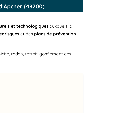
-d'Apcher (48200)
urels et technologiques
auxquels la
éorisques
et des
plans de prévention
micité, radon, retrait-gonflement des