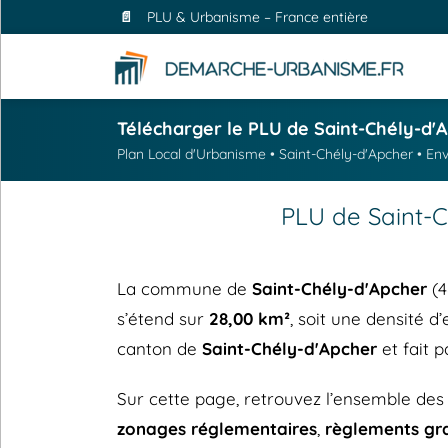
📄
PLU & Urbanisme – France entière
Télécharger le PLU de Saint-Chély-d'
Plan Local d'Urbanisme • Saint-Chély-d'Apcher • Env
PLU de Saint-C
La commune de
Saint-Chély-d'Apcher
(4
s’étend sur
28,00 km²
, soit une densité d
canton de
Saint-Chély-d'Apcher
et fait 
Sur cette page, retrouvez l’ensemble de
zonages réglementaires
,
règlements gr