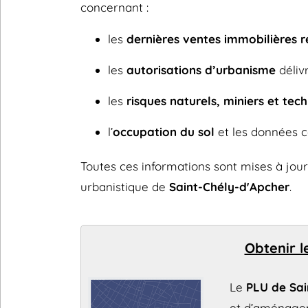
concernant :
les
dernières ventes immobilières 
les
autorisations d’urbanisme
délivr
les
risques naturels, miniers et tec
l’
occupation du sol
et les données c
Toutes ces informations sont mises à jou
urbanistique de
Saint-Chély-d'Apcher
.
Obtenir l
Le
PLU de Sai
et d’aménagem