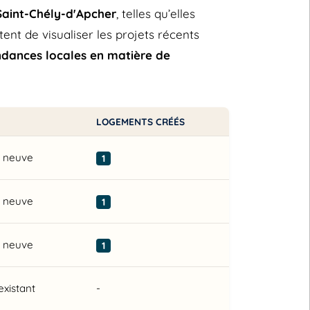
Saint-Chély-d'Apcher
, telles qu’elles
t de visualiser les projets récents
ndances locales en matière de
LOGEMENTS CRÉÉS
n neuve
1
n neuve
1
n neuve
1
existant
-