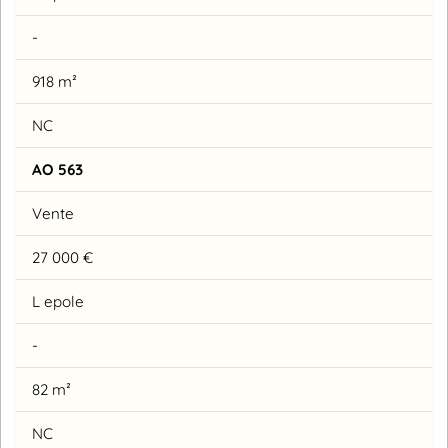
-
918 m²
NC
AO 563
Vente
27 000 €
L epole
-
82 m²
NC