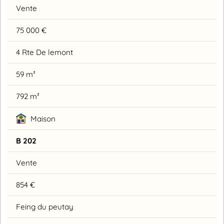
Vente
75 000 €
4 Rte De lemont
59 m²
792 m²
Maison
B 202
Vente
854 €
Feing du peutay