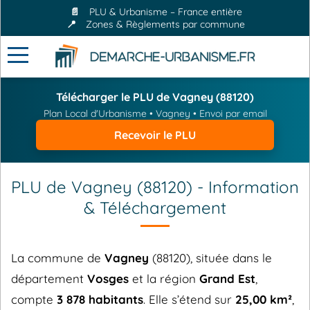
📄
PLU & Urbanisme – France entière
📍
Zones & Règlements par commune
Télécharger le PLU de Vagney (88120)
Plan Local d'Urbanisme • Vagney • Envoi par email
Recevoir le PLU
PLU de Vagney (88120) - Information
& Téléchargement
La commune de
Vagney
(88120), située dans le
département
Vosges
et la région
Grand Est
,
compte
3 878 habitants
. Elle s’étend sur
25,00 km²
,