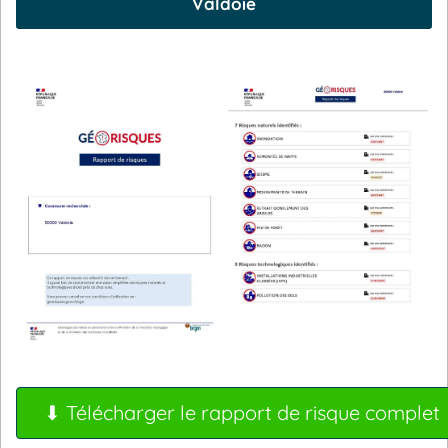
Valdoie
⬇ Télécharger le rapport de risque complet