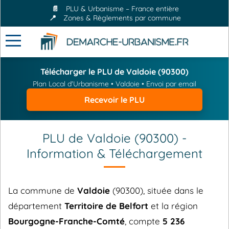
📄
PLU & Urbanisme – France entière
📍
Zones & Règlements par commune
Télécharger le PLU de Valdoie (90300)
Plan Local d'Urbanisme • Valdoie • Envoi par email
Recevoir le PLU
PLU de Valdoie (90300) -
Information & Téléchargement
La commune de
Valdoie
(90300), située dans le
département
Territoire de Belfort
et la région
Bourgogne-Franche-Comté
, compte
5 236