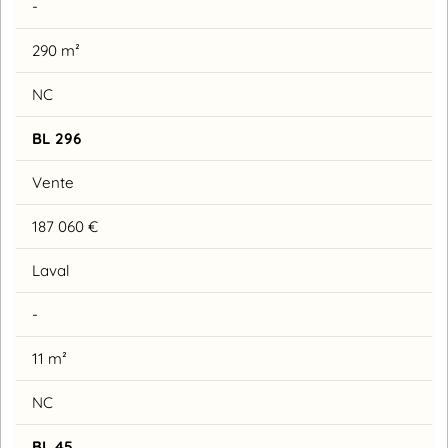
-
290 m²
NC
BL 296
Vente
187 060 €
Laval
-
11 m²
NC
BL 45