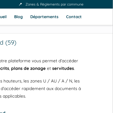
📍
Zones & Règlements par commune
ueil
Blog
Départements
Contact
d (59)
Notre plateforme vous permet d’accéder
crits
,
plans de zonage
et
servitudes
.
hauteurs, les zones U / AU / A / N, les
et d’accéder rapidement aux documents à
 applicables.