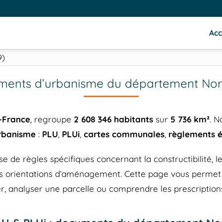
Acc
9)
ents d’urbanisme du département Nor
-France
, regroupe
2 608 346 habitants
sur
5 736 km²
. 
urbanisme
:
PLU
,
PLUi
,
cartes communales
,
règlements é
 règles spécifiques concernant la constructibilité, les 
 les orientations d’aménagement. Cette page vous perm
r, analyser une parcelle ou comprendre les prescriptions