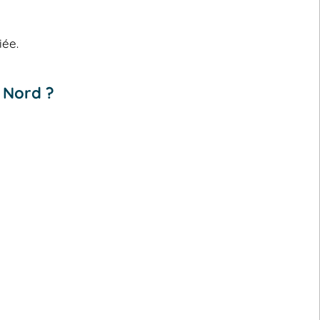
iée.
 Nord ?