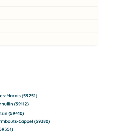
es-Marais (59251)
ullin (59112)
zin (59410)
rmbouts-Cappel (59380)
59551)