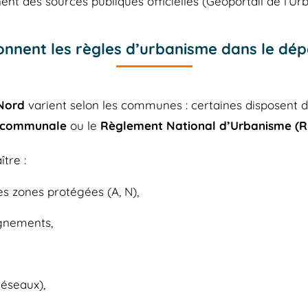
nt des sources publiques officielles (Géoportail de l’Ur
nnent les règles d’urbanisme dans le dé
Nord
varient selon les communes : certaines disposent 
 communale
ou le
Règlement National d’Urbanisme (
tre :
es zones protégées (A, N),
lignements,
réseaux),