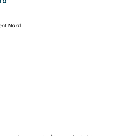
rd
ment
Nord
: