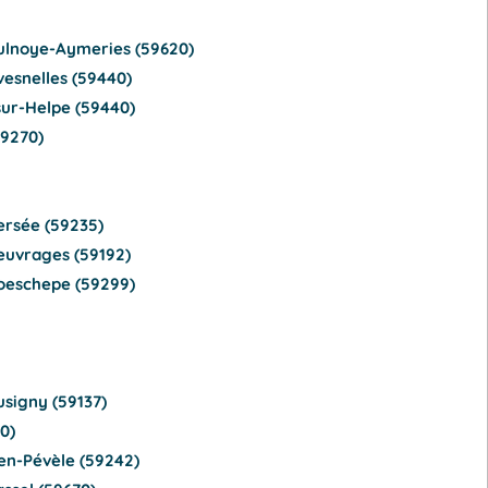
Aulnoye-Aymeries (59620)
vesnelles (59440)
ur-Helpe (59440)
59270)
ersée (59235)
euvrages (59192)
Boeschepe (59299)
usigny (59137)
0)
en-Pévèle (59242)