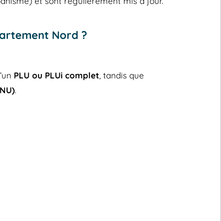
banisme) et sont régulièrement mis à jour.
partement Nord ?
d’un
PLU ou PLUi complet
, tandis que
RNU)
.