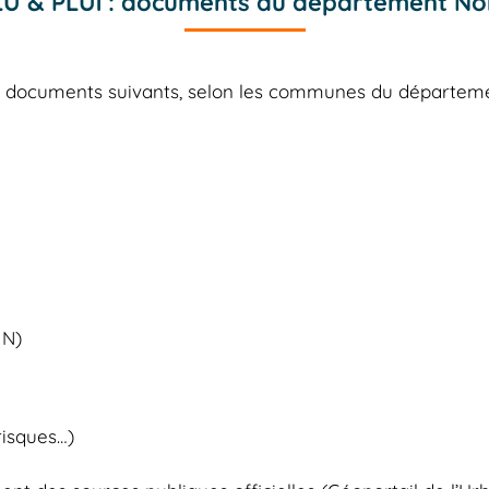
LU & PLUi : documents du département No
es documents suivants, selon les communes du départe
 N)
risques…)