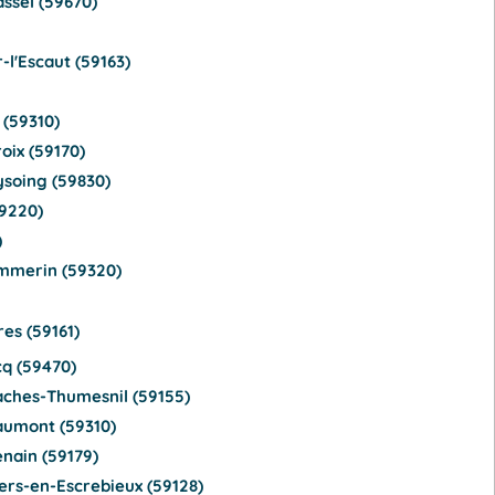
ssel (59670)
l'Escaut (59163)
(59310)
oix (59170)
ysoing (59830)
9220)
)
Emmerin (59320)
es (59161)
q (59470)
aches-Thumesnil (59155)
aumont (59310)
nain (59179)
ers-en-Escrebieux (59128)