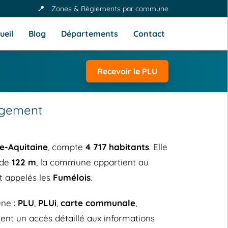
📍
Zones & Règlements par commune
ueil
Blog
Départements
Contact
Recevoir le PLU
rgement
e-Aquitaine
, compte
4 717 habitants
. Elle
 de
122 m
, la commune appartient au
nt appelés les
Fumélois
.
ne :
PLU
,
PLUi
,
carte communale
,
ent un accès détaillé aux informations