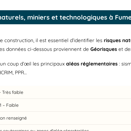
naturels, miniers et technologiques à Fume
construction, il est essentiel d’identifier les
risques nat
Les données ci-dessous proviennent de
Géorisques
et d
un coup d’œil les principaux
aléas réglementaires
: sis
DICRIM, PPR…
 Très faible
1 – Faible
Non renseigné
és souterraines ou zones d'aléa répertoriées