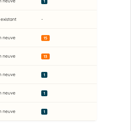
n neuve
1
existant
-
n neuve
15
n neuve
13
n neuve
1
n neuve
1
n neuve
1