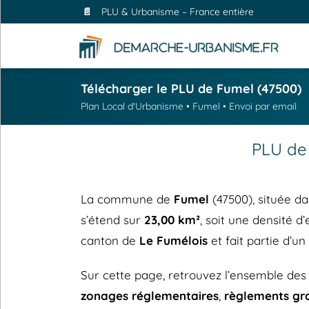
📄
PLU & Urbanisme – France entière
Télécharger le PLU de Fumel (47500)
Plan Local d'Urbanisme • Fumel • Envoi par email
PLU de
La commune de
Fumel
(47500), située d
s’étend sur
23,00 km²
, soit une densité d
canton de
Le Fumélois
et fait partie d’u
Sur cette page, retrouvez l’ensemble de
zonages réglementaires
,
règlements gr