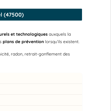
l (47500)
urels et technologiques
auxquels la
es
plans de prévention
lorsqu’ils existent.
micité, radon, retrait-gonflement des