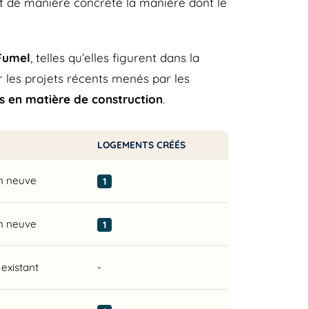
ent de manière concrète la manière dont le
Fumel
, telles qu’elles figurent dans la
 les projets récents menés par les
s en matière de construction
.
LOGEMENTS CRÉÉS
n neuve
1
n neuve
1
existant
-