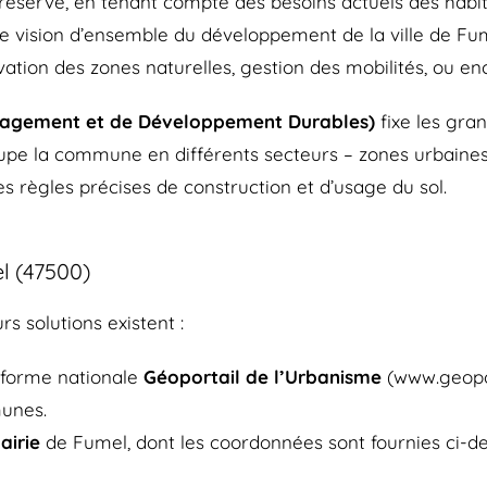
u préservé, en tenant compte des besoins actuels des hab
e vision d’ensemble du développement de la ville de Fum
ation des zones naturelles, gestion des mobilités, ou e
nagement et de Développement Durables)
fixe les gran
upe la commune en différents secteurs – zones urbaines,
 règles précises de construction et d’usage du sol.
el (47500)
rs solutions existent :
teforme nationale
Géoportail de l’Urbanisme
(www.geopor
unes.
airie
de Fumel, dont les coordonnées sont fournies ci-de