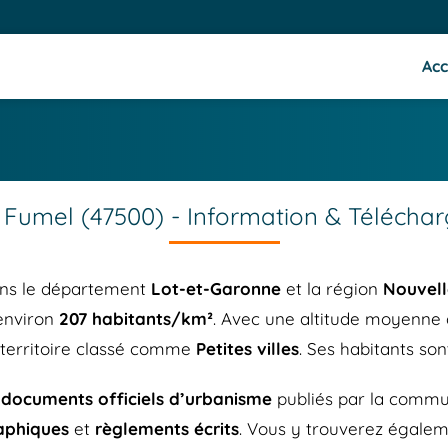
Acc
 Fumel (47500) - Information & Télécha
ans le département
Lot-et-Garonne
et la région
Nouvell
’environ
207 habitants/km²
. Avec une altitude moyenne
n territoire classé comme
Petites villes
. Ses habitants so
s
documents officiels d’urbanisme
publiés par la commu
aphiques
et
règlements écrits
. Vous y trouverez égalem