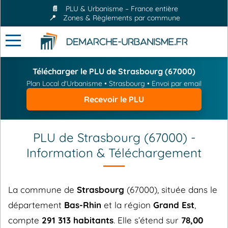
📄
PLU & Urbanisme – France entière
📍
Zones & Règlements par commune
Télécharger le PLU de Strasbourg (67000)
Plan Local d'Urbanisme • Strasbourg • Envoi par email
Recevoir le PLU
PLU de Strasbourg (67000) -
Information & Téléchargement
La commune de
Strasbourg
(67000), située dans le
département
Bas-Rhin
et la région
Grand Est
,
compte
291 313 habitants
. Elle s’étend sur
78,00