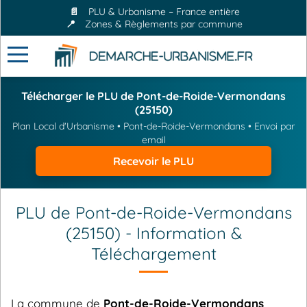
📄
PLU & Urbanisme – France entière
📍
Zones & Règlements par commune
Télécharger le PLU de Pont-de-Roide-Vermondans
(25150)
Plan Local d'Urbanisme • Pont-de-Roide-Vermondans • Envoi par
email
Recevoir le PLU
PLU de Pont-de-Roide-Vermondans
(25150) - Information &
Téléchargement
La commune de
Pont-de-Roide-Vermondans