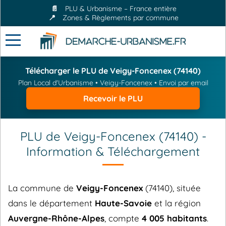
📄
PLU & Urbanisme – France entière
📍
Zones & Règlements par commune
Télécharger le PLU de Veigy-Foncenex (74140)
Plan Local d'Urbanisme • Veigy-Foncenex • Envoi par email
Recevoir le PLU
PLU de Veigy-Foncenex (74140) -
Information & Téléchargement
La commune de
Veigy-Foncenex
(74140), située
dans le département
Haute-Savoie
et la région
Auvergne-Rhône-Alpes
, compte
4 005 habitants
.