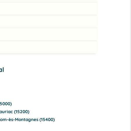
al
15000)
auriac (15200)
Riom-ès-Montagnes (15400)