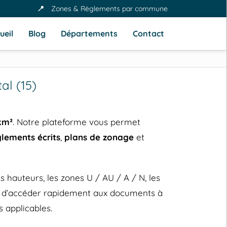
📍
Zones & Règlements par commune
ueil
Blog
Départements
Contact
l (15)
km²
. Notre plateforme vous permet
glements écrits
,
plans de zonage
et
hauteurs, les zones U / AU / A / N, les
et d’accéder rapidement aux documents à
 applicables.