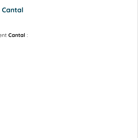
 Cantal
ment
Cantal
: