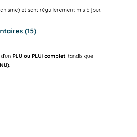
banisme) et sont régulièrement mis à jour.
taires (15)
 d’un
PLU ou PLUi complet
, tandis que
RNU)
.