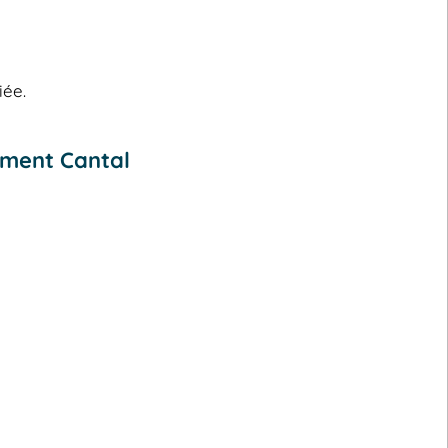
iée.
ement Cantal