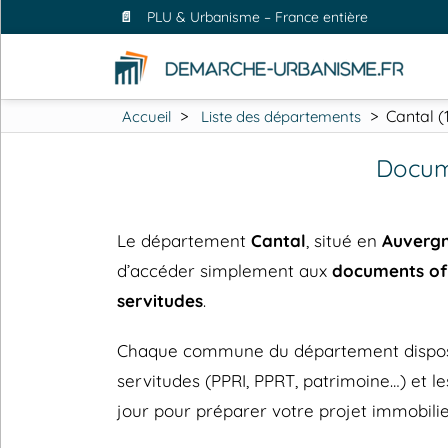
📄
PLU & Urbanisme – France entière
>
>
Cantal (
Accueil
Liste des départements
Docum
Le département
Cantal
, situé en
Auverg
d’accéder simplement aux
documents off
servitudes
.
Chaque commune du département dispose de
servitudes (PPRI, PPRT, patrimoine…) et
jour pour préparer votre projet immobilie