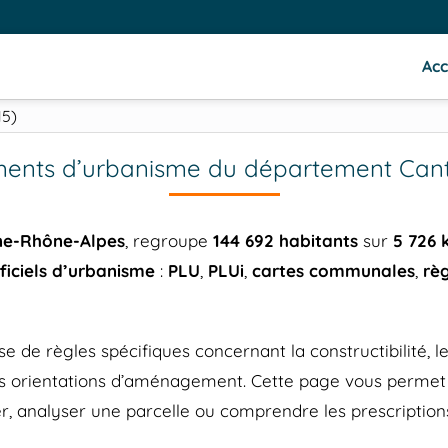
Acc
15)
ents d’urbanisme du département Canta
ne-Rhône-Alpes
, regroupe
144 692 habitants
sur
5 726 
iciels d’urbanisme
:
PLU
,
PLUi
,
cartes communales
,
rè
 règles spécifiques concernant la constructibilité, les 
 les orientations d’aménagement. Cette page vous perm
r, analyser une parcelle ou comprendre les prescriptions