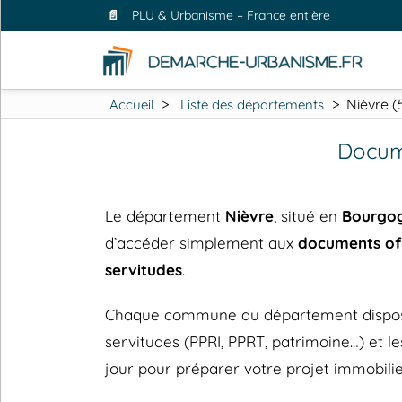
📄
PLU & Urbanisme – France entière
>
>
Nièvre (
Accueil
Liste des départements
Docum
Le département
Nièvre
, situé en
Bourgo
d’accéder simplement aux
documents off
servitudes
.
Chaque commune du département dispose de
servitudes (PPRI, PPRT, patrimoine…) et
jour pour préparer votre projet immobilie