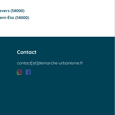
evers (58000)
int-Éloi (58000)
Contact
contact[at]demarche-urbanisme.fr