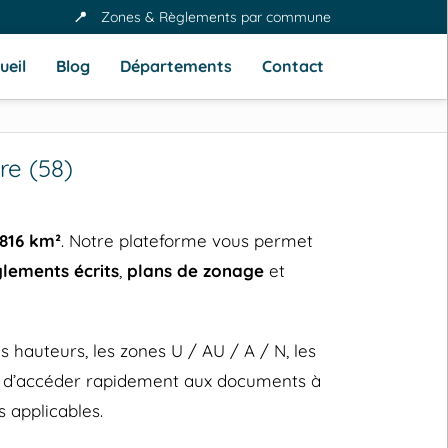
📍
Zones & Règlements par commune
ueil
Blog
Départements
Contact
e (58)
 816 km²
. Notre plateforme vous permet
glements écrits
,
plans de zonage
et
hauteurs, les zones U / AU / A / N, les
et d’accéder rapidement aux documents à
 applicables.