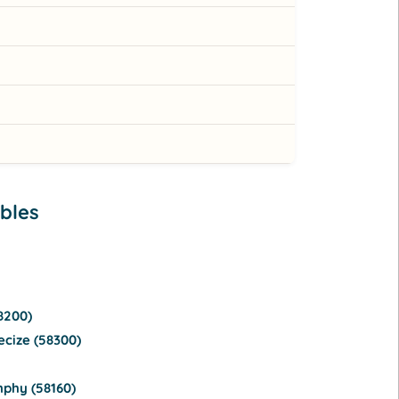
ibles
8200)
ecize (58300)
mphy (58160)