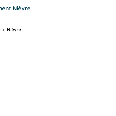
ment Nièvre
ment
Nièvre
: