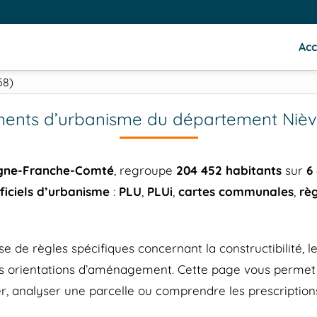
Acc
58)
ents d’urbanisme du département Nièvr
gne-Franche-Comté
, regroupe
204 452 habitants
sur
6
iciels d’urbanisme
:
PLU
,
PLUi
,
cartes communales
,
rè
 règles spécifiques concernant la constructibilité, les 
 les orientations d’aménagement. Cette page vous perm
r, analyser une parcelle ou comprendre les prescriptions