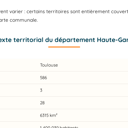
 varier : certains territoires sont entièrement couvert
carte communale.
exte territorial du département Haute-Ga
Toulouse
586
3
28
6315 km²
1 400 039 habitants