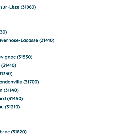
sur-Lèze (31860)
30)
avernose-Lacasse (31410)
évignac (31530)
(31410)
31330)
ndonville (31700)
 (31140)
rd (31450)
u (31210)
brac (31820)