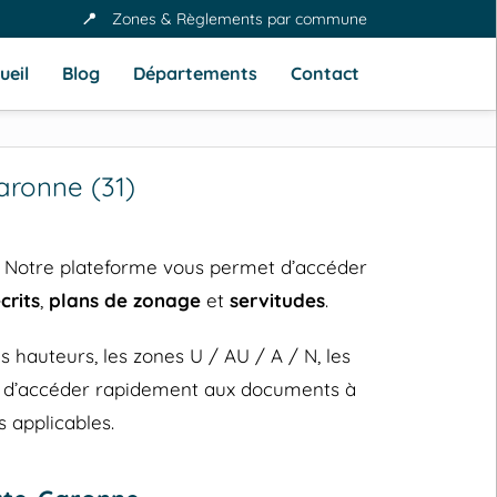
📍
Zones & Règlements par commune
ueil
Blog
Départements
Contact
ronne (31)
. Notre plateforme vous permet d’accéder
crits
,
plans de zonage
et
servitudes
.
hauteurs, les zones U / AU / A / N, les
et d’accéder rapidement aux documents à
 applicables.