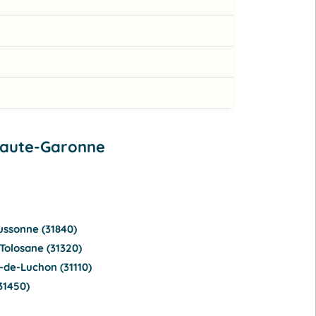
Haute-Garonne
ussonne (31840)
Tolosane (31320)
de-Luchon (31110)
31450)