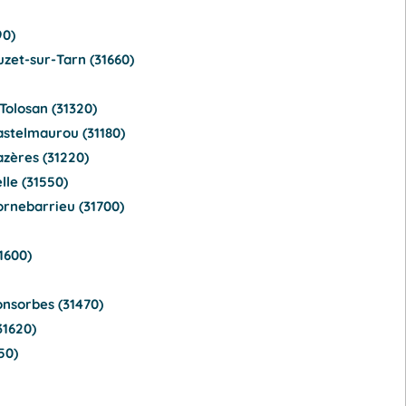
90)
zet-sur-Tarn (31660)
olosan (31320)
astelmaurou (31180)
azères (31220)
le (31550)
ornebarrieu (31700)
1600)
onsorbes (31470)
31620)
50)