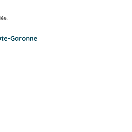
iée.
ute-Garonne