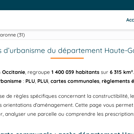
Acc
aronne (31)
 d’urbanisme du département Haute-Ga
n
Occitanie
, regroupe
1 400 039 habitants
sur
6 315 km²
urbanisme
:
PLU
,
PLUi
,
cartes communales
,
règlements é
 règles spécifiques concernant la constructibilité, les 
 les orientations d’aménagement. Cette page vous perm
r, analyser une parcelle ou comprendre les prescriptions