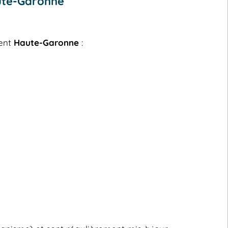
ute-Garonne
ment
Haute-Garonne
: