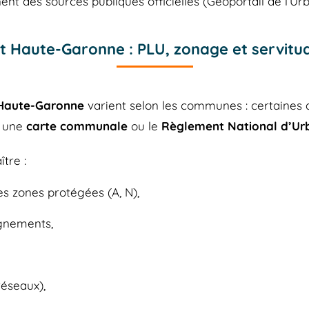
nt des sources publiques officielles (Géoportail de l’Ur
 Haute-Garonne : PLU, zonage et servitud
Haute-Garonne
varient selon les communes : certaines 
r une
carte communale
ou le
Règlement National d’Ur
tre :
es zones protégées (A, N),
lignements,
réseaux),