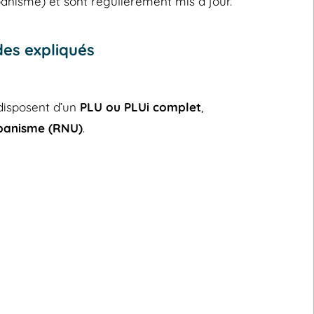
banisme) et sont régulièrement mis à jour.
es expliqués
disposent d’un
PLU ou PLUi complet
,
banisme (RNU)
.