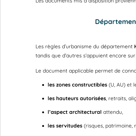
Les documents mis à disposition provienne
Département
Les règles d’urbanisme du département
tandis que d’autres s’appuient encore su
Le document applicable permet de connaî
les zones constructibles
(U, AU) et l
les hauteurs autorisées
, retraits, a
l’aspect architectural
attendu,
les servitudes
(risques, patrimoine, 