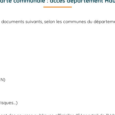
 Carte communale : accès département Ha
es documents suivants, selon les communes du départe
 N)
risques…)