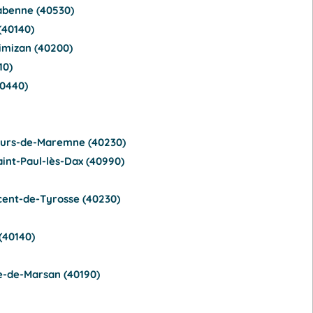
abenne (40530)
(40140)
imizan (40200)
10)
0440)
ours-de-Maremne (40230)
int-Paul-lès-Dax (40990)
cent-de-Tyrosse (40230)
(40140)
e-de-Marsan (40190)