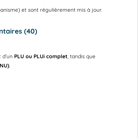
banisme) et sont régulièrement mis à jour.
taires (40)
t d’un
PLU ou PLUi complet
, tandis que
RNU)
.