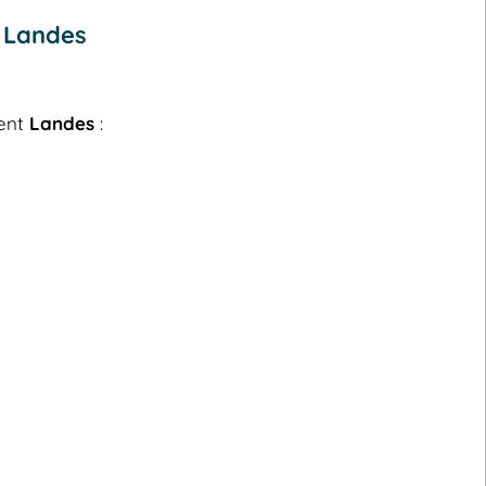
t Landes
ment
Landes
: