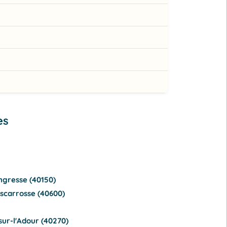
es
ngresse (40150)
iscarrosse (40600)
ur-l'Adour (40270)