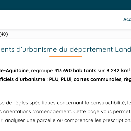
Acc
(40)
nts d’urbanisme du département Land
le-Aquitaine
, regroupe
413 690 habitants
sur
9 242 km²
iciels d’urbanisme
:
PLU
,
PLUi
,
cartes communales
,
rè
 règles spécifiques concernant la constructibilité, les 
 les orientations d’aménagement. Cette page vous perm
r, analyser une parcelle ou comprendre les prescriptions