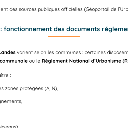
nt des sources publiques officielles (Géoportail de l’Ur
: fonctionnement des documents réglemen
Landes
varient selon les communes : certaines disposen
 communale
ou le
Règlement National d’Urbanisme (
tre :
es zones protégées (A, N),
lignements,
réseaux),