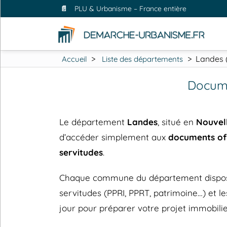
📄
PLU & Urbanisme – France entière
>
>
Landes 
Accueil
Liste des départements
Docume
Le département
Landes
, situé en
Nouvel
d’accéder simplement aux
documents off
servitudes
.
Chaque commune du département dispose de
servitudes (PPRI, PPRT, patrimoine…) et
jour pour préparer votre projet immobilie