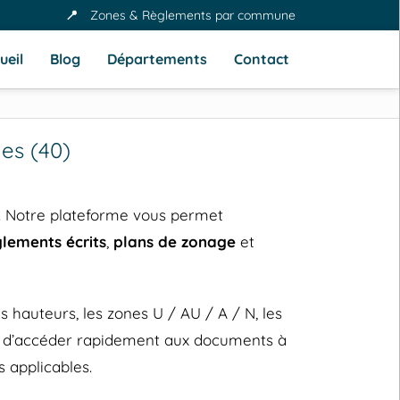
📍
Zones & Règlements par commune
ueil
Blog
Départements
Contact
es (40)
. Notre plateforme vous permet
glements écrits
,
plans de zonage
et
hauteurs, les zones U / AU / A / N, les
et d’accéder rapidement aux documents à
 applicables.