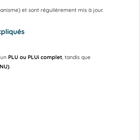
banisme) et sont régulièrement mis à jour.
xpliqués
d’un
PLU ou PLUi complet
, tandis que
RNU)
.