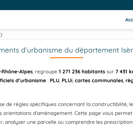
Acc
8)
ents d’urbanisme du département Isèr
-Rhône-Alpes
, regroupe
1 271 236 habitants
sur
7 431 
iciels d’urbanisme
:
PLU
,
PLUi
,
cartes communales
,
rè
 règles spécifiques concernant la constructibilité, les 
 les orientations d’aménagement. Cette page vous perm
r, analyser une parcelle ou comprendre les prescriptions