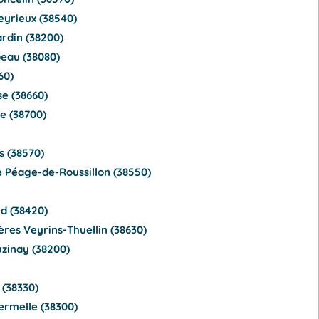
eyrieux (38540)
rdin (38200)
beau (38080)
60)
e (38660)
e (38700)
s (38570)
e Péage-de-Roussillon (38550)
d (38420)
res Veyrins-Thuellin (38630)
uzinay (38200)
(38330)
ermelle (38300)