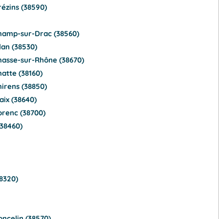
ézins (38590)
hamp-sur-Drac (38560)
an (38530)
hasse-sur-Rhône (38670)
atte (38160)
irens (38850)
aix (38640)
orenc (38700)
38460)
8320)
ncelin (38570)