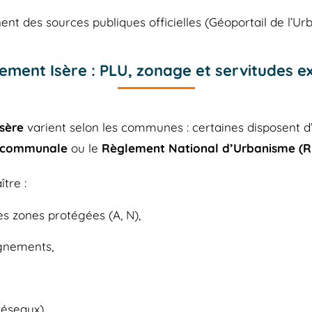
nt des sources publiques officielles (Géoportail de l’Ur
ment Isère : PLU, zonage et servitudes e
Isère
varient selon les communes : certaines disposent 
 communale
ou le
Règlement National d’Urbanisme (
tre :
es zones protégées (A, N),
lignements,
réseaux),