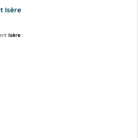
t Isère
ment
Isère
: