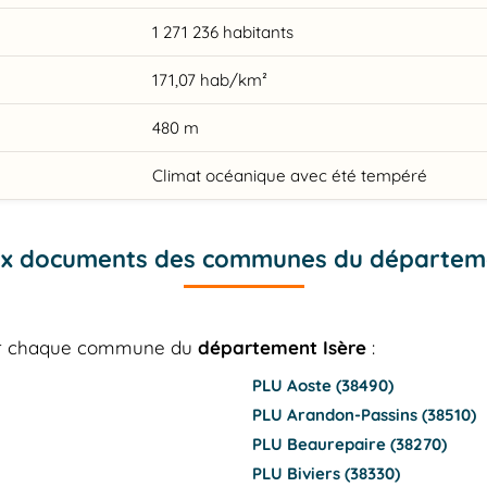
1 271 236 habitants
171,07 hab/km²
480 m
Climat océanique avec été tempéré
ux documents des communes du départeme
our chaque commune du
département Isère
:
PLU Aoste (38490)
PLU Arandon-Passins (38510)
PLU Beaurepaire (38270)
PLU Biviers (38330)