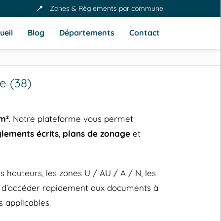
📍
Zones & Règlements par commune
ueil
Blog
Départements
Contact
e (38)
km²
. Notre plateforme vous permet
glements écrits
,
plans de zonage
et
hauteurs, les zones U / AU / A / N, les
et d’accéder rapidement aux documents à
 applicables.