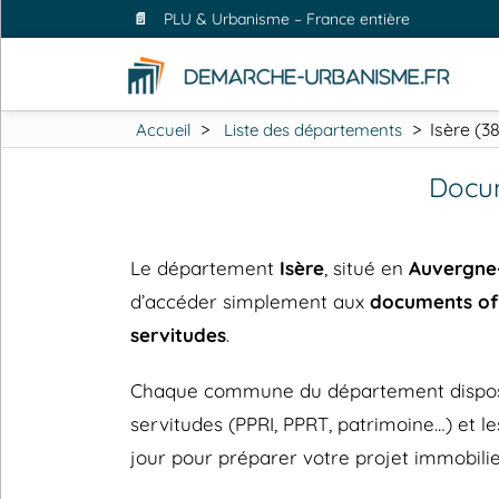
📄
PLU & Urbanisme – France entière
>
>
Isère (3
Accueil
Liste des départements
Docum
Le département
Isère
, situé en
Auvergne
d’accéder simplement aux
documents off
servitudes
.
Chaque commune du département dispose de
servitudes (PPRI, PPRT, patrimoine…) et
jour pour préparer votre projet immobilie