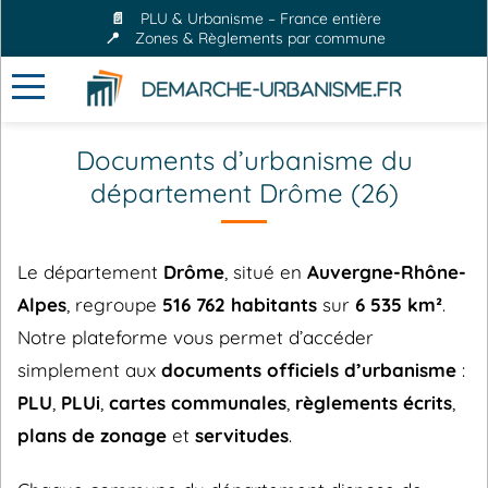
📄
PLU & Urbanisme – France entière
📍
Zones & Règlements par commune
Documents d’urbanisme du
département Drôme (26)
Le département
Drôme
, situé en
Auvergne-Rhône-
Alpes
, regroupe
516 762 habitants
sur
6 535 km²
.
Notre plateforme vous permet d’accéder
simplement aux
documents officiels d’urbanisme
:
PLU
,
PLUi
,
cartes communales
,
règlements écrits
,
plans de zonage
et
servitudes
.