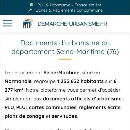
📄
PLU & Urbanisme – France entière
📍
Zones & Règlements par commune
Documents d’urbanisme du
département Seine-Maritime (76)
Le département
Seine-Maritime
, situé en
Normandie
, regroupe
1 255 652 habitants
sur
6
277 km²
. Notre plateforme vous permet d’accéder
simplement aux
documents officiels d’urbanisme
:
PLU
,
PLUi
,
cartes communales
,
règlements écrits
,
plans de zonage
et
servitudes
.